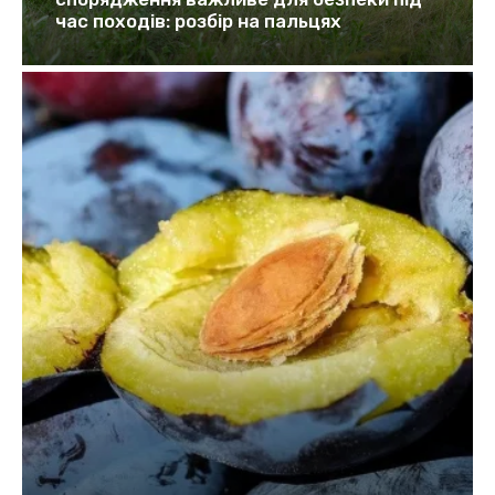
час походів: розбір на пальцях