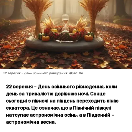
22 вересня – День осіннього рівнодення. Фото: ШІ
22 вересня – День осіннього рівнодення, коли
день за тривалістю дорівнює ночі. Сонце
сьогодні з півночі на південь переходить лінію
екватора. Це означає, що в Північній півкулі
натсупає астрономічна осінь, а в Південній –
астрономічна весна.