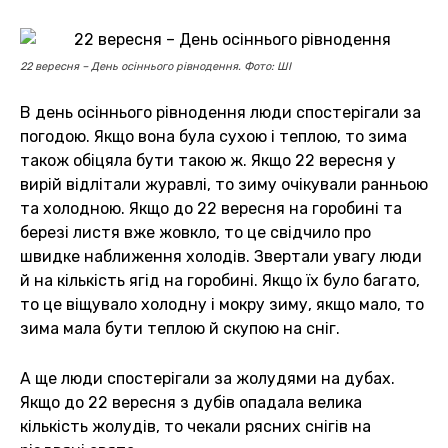
22 вересня – День осіннього рівнодення. Фото: ШІ
В день осіннього рівнодення люди спостерігали за
погодою. Якщо вона була сухою і теплою, то зима
також обіцяла бути такою ж. Якщо 22 вересня у
вирій відлітали журавлі, то зиму очікували ранньою
та холодною. Якщо до 22 вересня на горобині та
березі листя вже жовкло, то це свідчило про
швидке наближення холодів. Звертали увагу люди
й на кількість ягід на горобині. Якщо їх було багато,
то це віщувало холодну і мокру зиму, якщо мало, то
зима мала бути теплою й скупою на сніг.
А ще люди спостерігали за жолудями на дубах.
Якщо до 22 вересня з дубів опадала велика
кількість жолудів, то чекали рясних снігів на