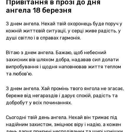
Привітання в прозі до дня
ангела 18 березня
З днем ангела. Нехай твій охоронець буде поруч у
кожній життєвій ситуації, у серці живе радість, у
душі світло і в справах гармонія.
Вітаю з днем ангела. Бажаю, щоб небесний
захисник вів шляхом добра, надавав сил долати
випробування і щодня наповнював життя теплом
та любов’ю.
З днем ангела. Хай промінь твого янгола не згасає,
береже від негараздів і дарує спокій, радість та
добробут у всіх починаннях.
Сьогодні твій день ангела. Нехай він тримає під
надійним захистом, зміцнює віру і надію, а кожен
день дарує приємні несподіванки та щирі усмішки.