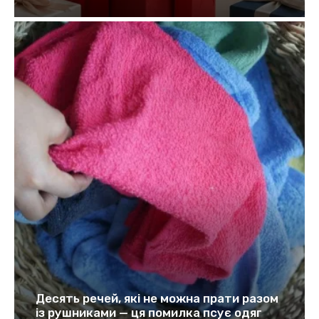
Десять речей, які не можна прати разом
із рушниками — ця помилка псує одяг