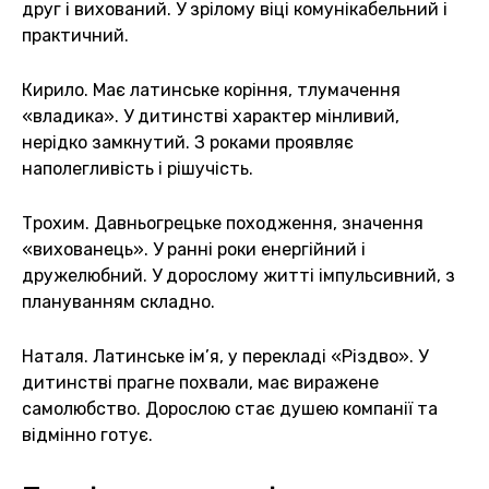
друг і вихований. У зрілому віці комунікабельний і
практичний.
Кирило. Має латинське коріння, тлумачення
«владика». У дитинстві характер мінливий,
нерідко замкнутий. З роками проявляє
наполегливість і рішучість.
Трохим. Давньогрецьке походження, значення
«вихованець». У ранні роки енергійний і
дружелюбний. У дорослому житті імпульсивний, з
плануванням складно.
Наталя. Латинське ім’я, у перекладі «Різдво». У
дитинстві прагне похвали, має виражене
самолюбство. Дорослою стає душею компанії та
відмінно готує.